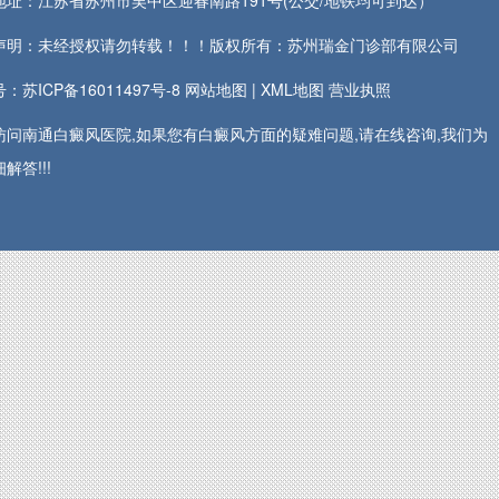
地址：江苏省苏州市吴中区迎春南路191号(公交/地铁均可到达）
声明：未经授权请勿转载！！！版权所有：苏州瑞金门诊部有限公司
：苏ICP备16011497号-8
网站地图
|
XML地图
营业执照
访问南通白癜风医院,如果您有白癜风方面的疑难问题,请在线咨询,我们为
解答!!!