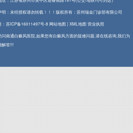
地址：江苏省苏州市吴中区迎春南路191号(公交/地铁均可到达）
声明：未经授权请勿转载！！！版权所有：苏州瑞金门诊部有限公司
：苏ICP备16011497号-8
网站地图
|
XML地图
营业执照
访问南通白癜风医院,如果您有白癜风方面的疑难问题,请在线咨询,我们为
解答!!!