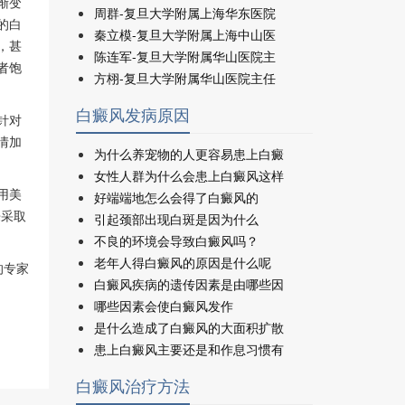
渐变
周群-复旦大学附属上海华东医院
的白
秦立模-复旦大学附属上海中山医
，甚
陈连军-复旦大学附属华山医院主
者饱
方栩-复旦大学附属华山医院主任
白癜风发病原因
针对
情加
为什么养宠物的人更容易患上白癜
女性人群为什么会患上白癜风这样
用美
好端端地怎么会得了白癜风的
来采取
引起颈部出现白斑是因为什么
不良的环境会导致白癜风吗？
老年人得白癜风的原因是什么呢
的专家
白癜风疾病的遗传因素是由哪些因
哪些因素会使白癜风发作
是什么造成了白癜风的大面积扩散
患上白癜风主要还是和作息习惯有
白癜风治疗方法