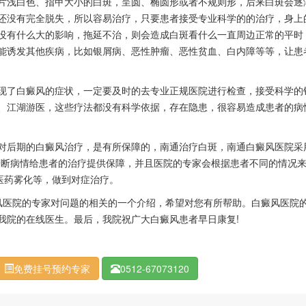
浅白色、指甲大小的白斑，呈圆、椭圆形或者不规则形，后来白斑会逐
还没有完全脱失，所以容易治疗，只要患者接受专业科学的的治疗，身上
没有什么大的影响，拖延不治，则会造成白斑看什么一直周边正常的平时
能诱发其他疾病，比如银屑病、恶性肿瘤、恶性贫血、白内障等等，让患
了白癜风的症状，一定要及时的去专业正规医院进行检查，接受科学的
、江湖游医，这些疗法都没有科学依据，存在隐患，很容易造成患者的病
后期的白癜风治疗，是有所保障的，南通治疗白斑，南通白癜风医院采
诊断病情给患者的治疗提供保障，并且医院的专家会根据患者不同的情况
医药雾化等，做到对症治疗。
医院的专家对问题的相关的一个介绍，希望对您有所帮助。白癜风医院
我院的在线医生。最后，我院祝广大白癜风患者早日康复!
免费挂号预约专家
0512-67073120