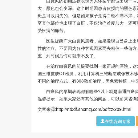
白癜风的初期症状表现为人体某个部位出现一两片
大，颜色也会变深。这个时期因患者皮损内的黑色素
斑是可以消失的。但是如果孩子觉得白斑不痛不痒，
至其他部位也出现了白斑，不仅治疗难度加大，还可
受疾病的痛苦。
医生提醒广大白癜风患者，如果发现自己身上出现
性的治疗。不要因为各种客观因素而去相信一些偏方
重，到时候后悔可就来不及了。
在治疗白癜风的前提要找到一家正规的医院，这对
国三维皮肤CT检测，利用计算机三维断层成像技术
不同的治疗方式，有308激光治疗，黑色素种植，中
白癜风的早期表现都有哪些?以上就是南通白癜风
温馨提示：如果大家还有其他的问题，可以前来咨询
文章来源:
http://ntbdf.shxmzj.com/bdfzz/209.html
在线咨询专家