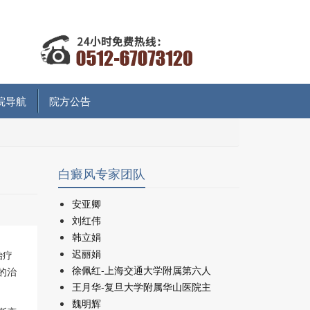
院导航
院方公告
白癜风专家团队
安亚卿
刘红伟
韩立娟
迟丽娟
治疗
徐佩红-上海交通大学附属第六人
的治
王月华-复旦大学附属华山医院主
魏明辉