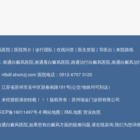
风医院
|
医院简介
|
诊疗团队
|
在线问答
|
医生答疑
|
导医台
|
来院路线
rds：南通白癜风医院,南通看白癜风医院,南通治疗白癜风医院,南通白癜风
tbdf.shxmzj.com 医院电话：
0512-6707 3120
江苏省苏州市吴中区迎春南路191号(公交/地铁均可到达）
：未经授权请勿转载！！！版权所有：苏州瑞金门诊部有限公司
CP备16011497号-8
网站地图
|
XML地图
营业执照
通白癜风医院,如果您有白癜风方面的疑难问题,请在线咨询,我们为您详细解