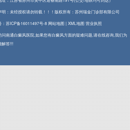
地址：江苏省苏州市吴中区迎春南路191号(公交/地铁均可到达）
声明：未经授权请勿转载！！！版权所有：苏州瑞金门诊部有限公司
：苏ICP备16011497号-8
网站地图
|
XML地图
营业执照
访问南通白癜风医院,如果您有白癜风方面的疑难问题,请在线咨询,我们为
解答!!!