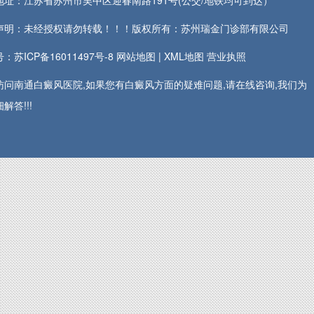
地址：江苏省苏州市吴中区迎春南路191号(公交/地铁均可到达）
声明：未经授权请勿转载！！！版权所有：苏州瑞金门诊部有限公司
：苏ICP备16011497号-8
网站地图
|
XML地图
营业执照
访问南通白癜风医院,如果您有白癜风方面的疑难问题,请在线咨询,我们为
解答!!!