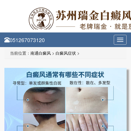
051267073120
Toggl
navig
当前位置：
南通白癜风
>
白癜风症状
>