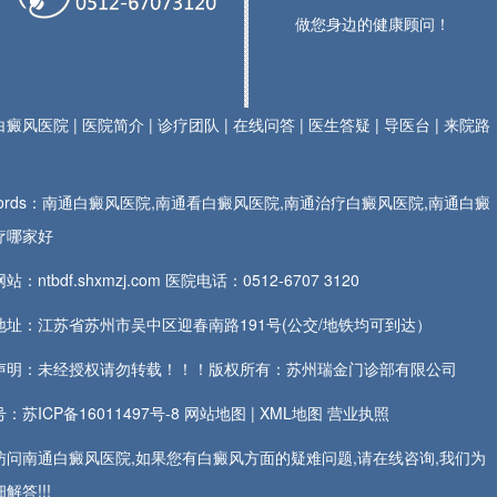
做您身边的健康顾问！
白癜风医院
|
医院简介
|
诊疗团队
|
在线问答
|
医生答疑
|
导医台
|
来院路
ywords：南通白癜风医院,南通看白癜风医院,南通治疗白癜风医院,南通白癜
疗哪家好
站：ntbdf.shxmzj.com 医院电话：
0512-6707 3120
地址：江苏省苏州市吴中区迎春南路191号(公交/地铁均可到达）
声明：未经授权请勿转载！！！版权所有：苏州瑞金门诊部有限公司
：苏ICP备16011497号-8
网站地图
|
XML地图
营业执照
访问南通白癜风医院,如果您有白癜风方面的疑难问题,请在线咨询,我们为
解答!!!