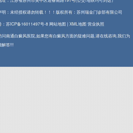
地址：江苏省苏州市吴中区迎春南路191号(公交/地铁均可到达）
声明：未经授权请勿转载！！！版权所有：苏州瑞金门诊部有限公司
：苏ICP备16011497号-8
网站地图
|
XML地图
营业执照
访问南通白癜风医院,如果您有白癜风方面的疑难问题,请在线咨询,我们为
解答!!!