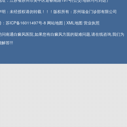
地址：江苏省苏州市吴中区迎春南路191号(公交/地铁均可到达）
声明：未经授权请勿转载！！！版权所有：苏州瑞金门诊部有限公司
：苏ICP备16011497号-8
网站地图
|
XML地图
营业执照
访问南通白癜风医院,如果您有白癜风方面的疑难问题,请在线咨询,我们为
解答!!!