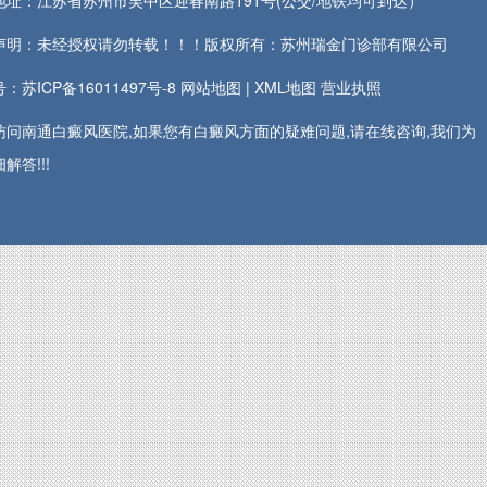
地址：江苏省苏州市吴中区迎春南路191号(公交/地铁均可到达）
声明：未经授权请勿转载！！！版权所有：苏州瑞金门诊部有限公司
：苏ICP备16011497号-8
网站地图
|
XML地图
营业执照
访问南通白癜风医院,如果您有白癜风方面的疑难问题,请在线咨询,我们为
解答!!!