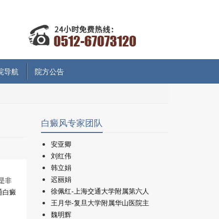
院导航
院方公告
白癜风专家团队
安亚卿
刘红伟
韩立娟
迟丽娟
是非
徐佩红-上海交通大学附属第六人
通白癜
王月华-复旦大学附属华山医院主
魏明辉