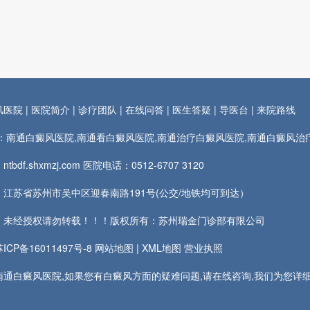
风医院
|
医院简介
|
诊疗团队
|
在线问答
|
医生答疑
|
导医台
|
来院路线
rds：南通白癜风医院,南通看白癜风医院,南通治疗白癜风医院,南通白癜风
tbdf.shxmzj.com 医院电话：
0512-6707 3120
江苏省苏州市吴中区迎春南路191号(公交/地铁均可到达）
：未经授权请勿转载！！！版权所有：苏州瑞金门诊部有限公司
CP备16011497号-8
网站地图
|
XML地图
营业执照
通白癜风医院,如果您有白癜风方面的疑难问题,请在线咨询,我们为您详细解