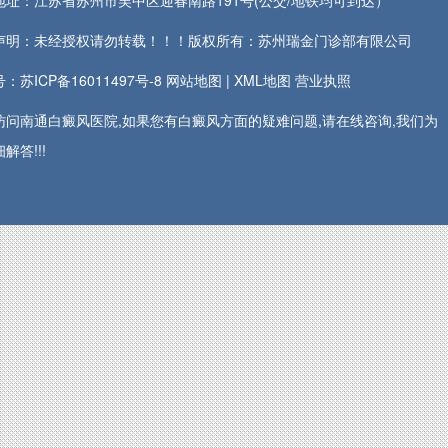
地址：江苏省苏州市吴中区迎春南路191号(公交/地铁均可到达）
声明：未经授权请勿转载！！！版权所有：苏州瑞金门诊部有限公司
：苏ICP备16011497号-8
网站地图
|
XML地图
营业执照
访问南通白癜风医院,如果您有白癜风方面的疑难问题,请在线咨询,我们为
解答!!!