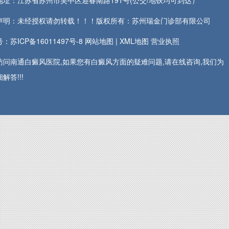
地址：江苏省苏州市吴中区迎春南路191号(公交/地铁均可到达）
声明：未经授权请勿转载！！！版权所有：苏州瑞金门诊部有限公司
：苏ICP备16011497号-8
网站地图
|
XML地图
营业执照
访问南通白癜风医院,如果您有白癜风方面的疑难问题,请在线咨询,我们为
解答!!!